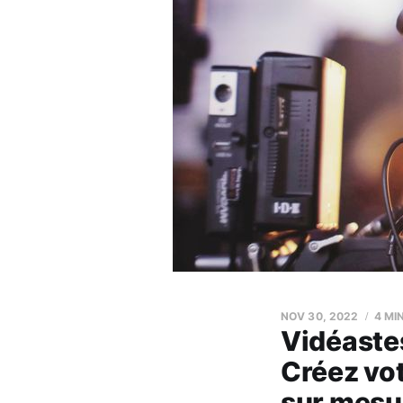
NOV 30, 2022
4 MI
Vidéastes
Créez vot
sur mesur