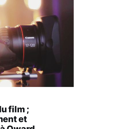
u film ;
ment et
e à Oward