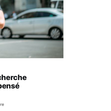
cherche
 pensé
ère