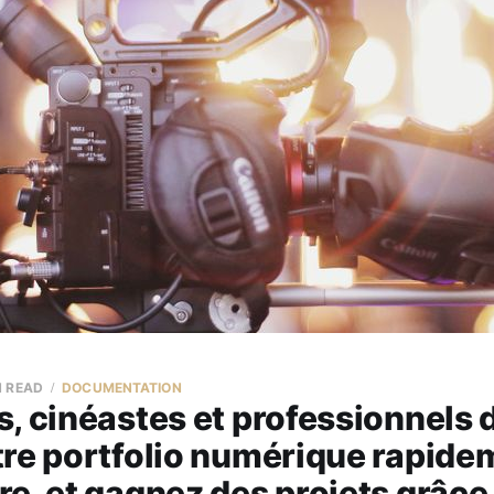
N READ
DOCUMENTATION
, cinéastes et professionnels d
re portfolio numérique rapide
e, et gagnez des projets grâc