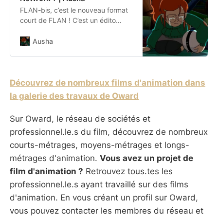
FLAN-bis, c’est le nouveau format
court de FLAN ! C’est un édito
monté où n’importe quel
participant du label Élabète parle
Ausha
d’une actualité, pousse un coup de
coeur ou un coup de gueule... A
terme on pourra ptet parler de
séries d’animation dedans ! Et bien
Découvrez de nombreux films d'animation dans
sûr n’hésitez pas à venir discuter
la galerie des travaux de Oward
avec no…
Sur Oward, le réseau de sociétés et
professionnel.le.s du film, découvrez de nombreux
courts-métrages, moyens-métrages et longs-
métrages d'animation.
Vous avez un projet de
film d'animation ?
Retrouvez tous.tes les
professionnel.le.s ayant travaillé sur des films
d'animation. En vous créant un profil sur Oward,
vous pouvez contacter les membres du réseau et