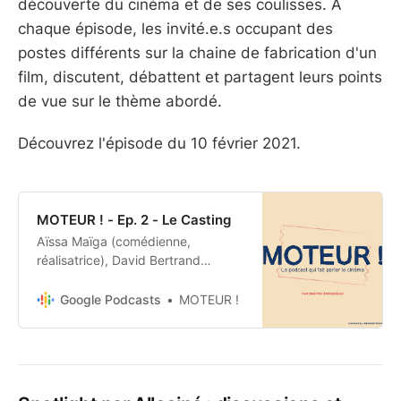
découverte du cinéma et de ses coulisses. À
chaque épisode, les invité.e.s occupant des
postes différents sur la chaine de fabrication d'un
film, discutent, débattent et partagent leurs points
de vue sur le thème abordé.
Découvrez l'épisode du 10 février 2021.
MOTEUR ! - Ep. 2 - Le Casting
Aïssa Maïga (comédienne,
réalisatrice), David Bertrand
(directeur de casting), Benjamin
Parent (réalisateur) et Béatrice Hall
Google Podcasts
MOTEUR !
(agent) sont les invité.e.s de ce 2e
épisode consacré au casting. Y’a-t-
il une méthode pour préparer un
casting ? Que recherche un.e
directeur.trice de casting ? Qui