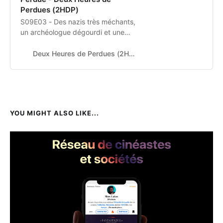
Perdues (2HDP)
S09E03 - Des nazis très méchants,
un archéologue dégourdi et une
belle boite en or
Deux Heures de Perdues (2HDP)
YOU MIGHT ALSO LIKE...