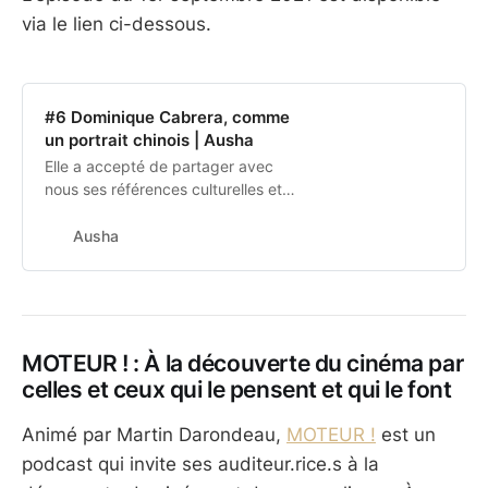
via le lien ci-dessous.
#6 Dominique Cabrera, comme
un portrait chinois | Ausha
Elle a accepté de partager avec
nous ses références culturelles et
artistiques : les films qui lui ont fait
aimer le cinéma, les livres qui ont
Ausha
changé sa vie ou encore les villes
qui comptent pour elle… Rencontre
artistique avec la cinéaste
Dominique Cabrera, comme un
portrait chinois. Extraits…
MOTEUR ! : À la découverte du cinéma par
celles et ceux qui le pensent et qui le font
Animé par Martin Darondeau,
MOTEUR !
est un
podcast qui invite ses auditeur.rice.s à la