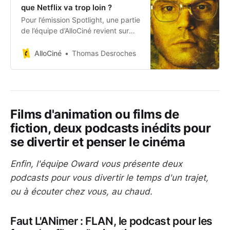
que Netflix va trop loin ?
Pour l’émission Spotlight, une partie
de l’équipe d’AlloCiné revient sur
l’un des derniers phénomènes de
Netflix, la série “Dahmer : Monstre -
AlloCiné
Thomas Desroches
L’histoire de Jeffrey Dahmer”.
L’occasion de s’intéresser
Films d'animation ou films de
fiction, deux podcasts inédits pour
se divertir et penser le cinéma
Enfin, l'équipe Oward vous présente deux
podcasts pour vous divertir le temps d'un trajet,
ou à écouter chez vous, au chaud.
Faut L'ANimer : FLAN, le podcast pour les